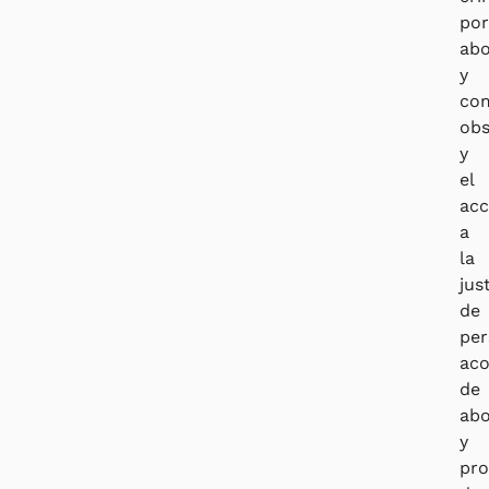
po
abo
y
com
obs
y
el
ac
a
la
jus
de
per
ac
de
abo
y
pro