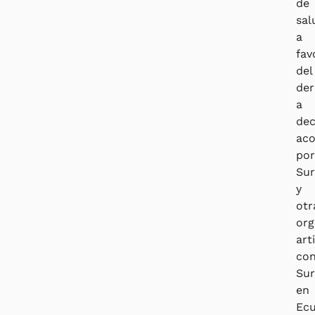
de
sal
a
fav
del
de
a
dec
ac
po
Su
y
otr
org
art
co
Su
en
Ecu