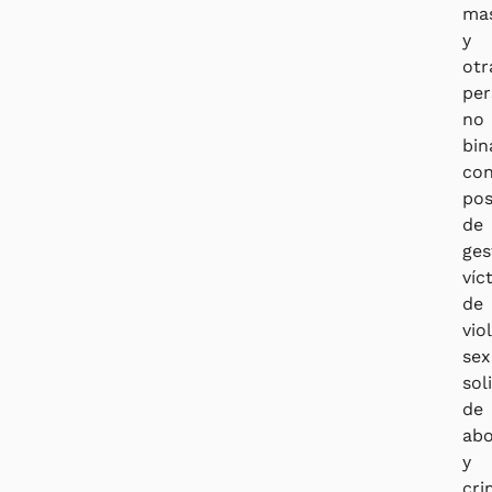
mas
y
otr
per
no
bin
co
pos
de
ges
víc
de
vio
sex
sol
de
abo
y
cri