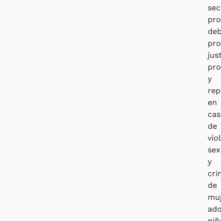
sec
pro
deb
pro
just
pro
y
rep
en
ca
de
vio
sex
y
cri
de
muj
ado
niñ