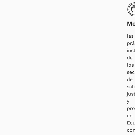
Me
las
prá
ins
de
los
sec
de
sal
jus
y
pro
en
Ec
co