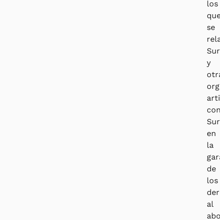
los
qu
se
rel
Su
y
otr
org
art
co
Su
en
la
gar
de
los
de
al
abo