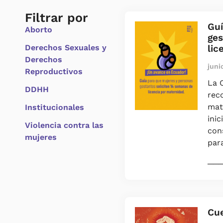
Filtrar por
Guí
Aborto
ges
Derechos Sexuales y
lic
Derechos
juni
Reproductivos
La 
DDHH
rec
mate
Institucionales
ini
Violencia contra las
con
mujeres
para
───
Cue