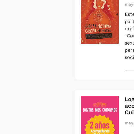
mayo
Est
par
orga
“Co
sex
per
soc
───
Log
ac
Cu
mayo