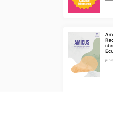
───
Ami
Rec
ide
Ec
juni
───