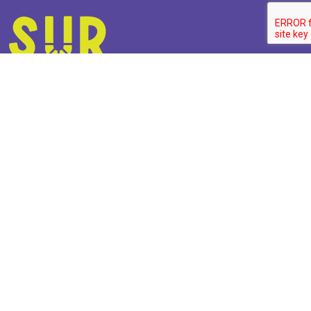
© 2021 Surkuna. Todos los derechos reservados.
Politica Privacidad
Contáctanos
Quito - Ecuador
surkuna.ec@gmail.com